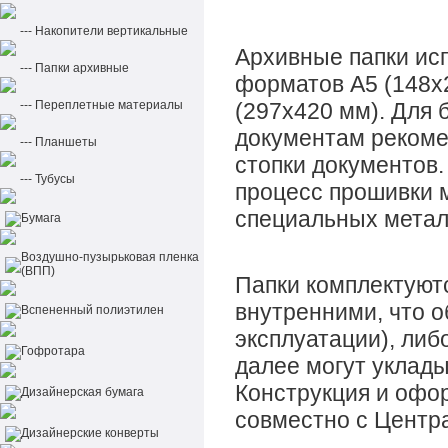
--- Накопители вертикальные
Архивные папки ис
--- Папки архивные
форматов А5 (148х2
--- Переплетные материалы
(297х420 мм). Для 
документам рекоме
--- Планшеты
стопки документов.
--- Тубусы
процесс прошивки 
специальных метал
Бумага
Воздушно-пузырьковая пленка
(ВПП)
Папки комплектуютс
внутренними, что 
Вспененный полиэтилен
эксплуатации), либ
Гофротара
далее могут уклад
Конструкция и офо
Дизайнерская бумага
совместно с Центр
Дизайнерские конверты