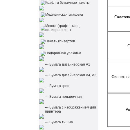
Крафт и бумажные пакеты
Медицинская упаковка
Салатова
Мешки (крафт, ткань,
полипропилен)
Печать конвертов
С
Подарочная упаковка
--- Бумага дизайнерская А1
--- Бумага дизайнерская А4, А3
Фиолетова
--- Бумага креп
--- Бумага подарочная
--- Бумага с изображением для
Ро
принтера
--- Бумага тишью