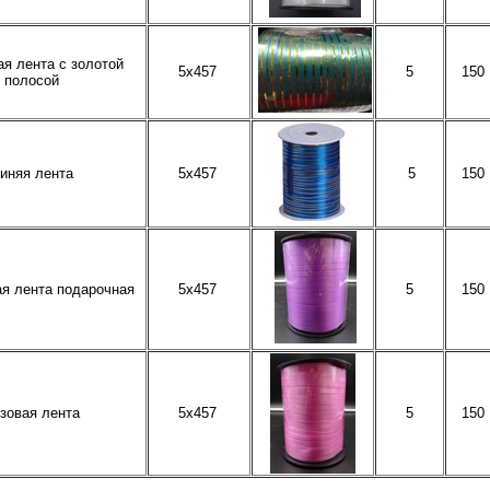
я лента с золотой
5х457
5
150
полосой
иняя лента
5х457
5
150
я лента подарочная
5х457
5
150
зовая лента
5х457
5
150