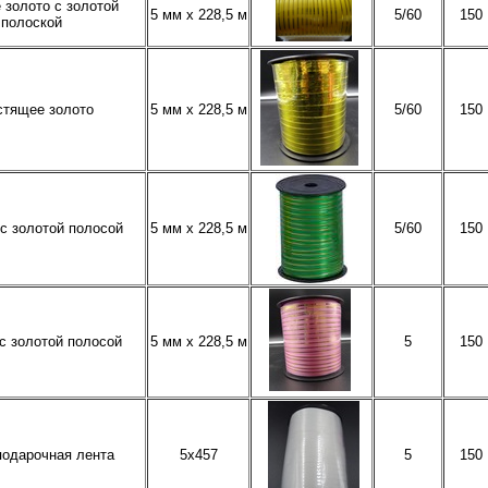
 золото с золотой
5 мм х 228,5 м
5/60
150
полоской
стящее золото
5 мм х 228,5 м
5/60
150
с золотой полосой
5 мм х 228,5 м
5/60
150
с золотой полосой
5 мм х 228,5 м
5
150
подарочная лента
5х457
5
150