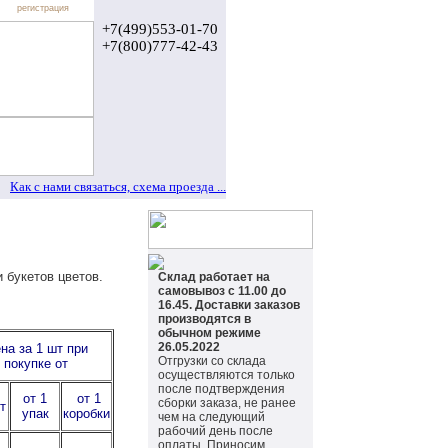
регистрация
+7(499)553-01-70
+7(800)777-42-43
Как с нами связаться, схема проезда ...
 букетов цветов.
Склад работает на
самовывоз с 11.00 до
16.45. Доставки заказов
производятся в
обычном режиме
26.05.2022
на за 1 шт при
Отгрузки со склада
покупке от
осуществляются только
после подтверждения
от 1
от 1
сборки заказа, не ранее
т
упак
коробки
чем на следующий
рабочий день после
оплаты. Приносим