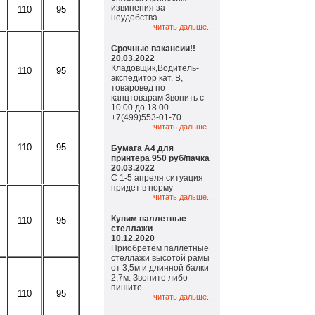
извинения за
110
95
неудобства
читать дальше...
Срочные вакансии!!
20.03.2022
Кладовщик,Водитель-
110
95
экспедитор кат. В,
товаровед по
канцтоварам Звонить с
10.00 до 18.00
+7(499)553-01-70
читать дальше...
110
95
Бумага А4 для
принтера 950 руб/пачка
20.03.2022
С 1-5 апреля ситуация
придет в норму
читать дальше...
Купим паллетные
110
95
стеллажи
10.12.2020
Приобретём паллетные
стеллажи высотой рамы
от 3,5м и длинной балки
2,7м. Звоните либо
пишите.
110
95
читать дальше...