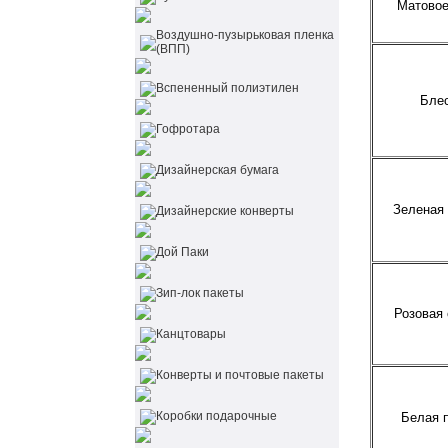
Матовое
Воздушно-пузырьковая пленка
(ВПП)
Вспененный полиэтилен
Бле
Гофротара
Дизайнерская бумага
Зеленая 
Дизайнерские конверты
Дой Паки
Зип-лок пакеты
Розовая 
Канцтовары
Конверты и почтовые пакеты
Коробки подарочные
Белая 