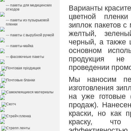
--- пакеты для медицинских
Варианты красите
отходов
цветной пленки
--- пакеты из пузырьковой
зиплок пакетов с
пленки
желтый, зелены
--- пакеты с вырубной ручкой
черный, а также 
--- пакеты-майка
основном испол
--- фасовочные пакеты
продукция не
проведении промо
Почтовая продукция
Мы наносим пе
Почтовые бланки
изготовления зипл
Самоклеящиеся материалы
на уже готовые (
продаж). Нанесен
Скотч
краски, но как 
Стрейч пленка
краску, что
Стрепп ленты
эффективностью