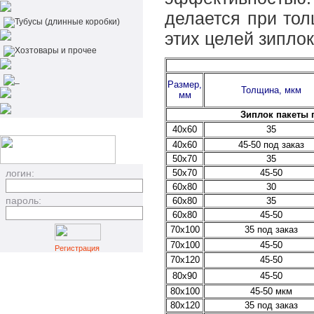
делается при тол
Тубусы (длинные коробки)
этих целей зипло
Хозтовары и прочее
_
Размер,
Толщина, мкм
мм
Зиплок пакеты 
40х60
35
40х60
45-50 под заказ
50х70
35
логин:
50х70
45-50
60х80
30
пароль:
60х80
35
60х80
45-50
70х100
35 под заказ
70х100
45-50
Регистрация
70х120
45-50
80х90
45-50
80х100
45-50 мкм
80х120
35 под заказ