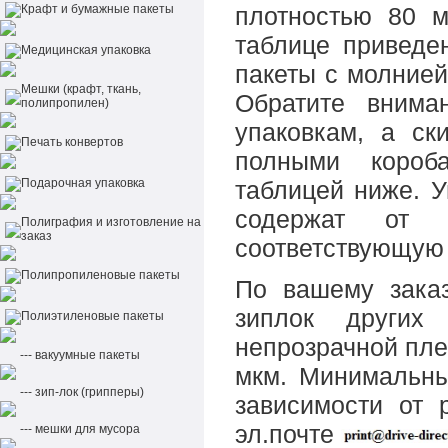
Крафт и бумажные пакеты
плотностью 80 м
таблице приведе
Медицинская упаковка
пакеты с молнией
Мешки (крафт, ткань,
Обратите внима
полипропилен)
упаковкам, а ск
Печать конвертов
полными короб
Подарочная упаковка
таблицей ниже. У
содержат от
Полиграфия и изготовление на
заказ
соответствующую 
Полипропиленовые пакеты
По вашему заказ
зиплок других
Полиэтиленовые пакеты
непрозрачной пле
--- вакуумные пакеты
мкм. Минимальны
--- зип-лок (грипперы)
зависимости от 
эл.почте
--- мешки для мусора