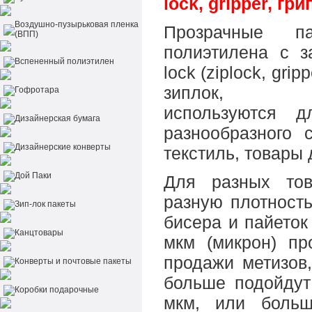
lock, gripper, гр
Воздушно-пузырьковая пленка
Прозрачные п
(ВПП)
полиэтилена с з
Вспененный полиэтилен
lock (ziplock, gripp
зиплок, гр
Гофротара
используются 
Дизайнерская бумага
разнообразного 
Дизайнерские конверты
текстиль, товары 
Дой Паки
Для разных то
разную плотност
Зип-лок пакеты
бисера и пайеток
Канцтовары
мкм (микрон) пр
продажи метизов,
Конверты и почтовые пакеты
больше подойдут
Коробки подарочные
мкм, или боль