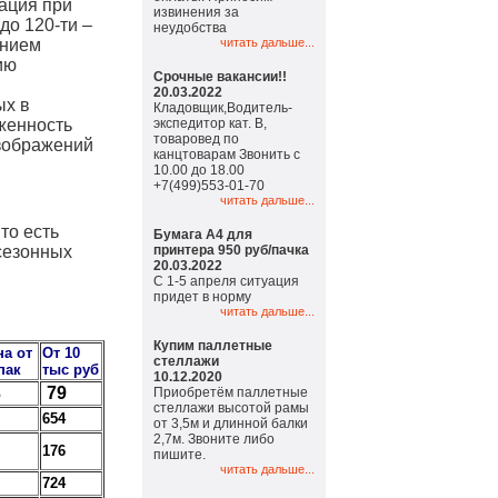
ация при
извинения за
до 120-ти –
неудобства
ением
читать дальше...
ию
Срочные вакансии!!
20.03.2022
ых в
Кладовщик,Водитель-
женность
экспедитор кат. В,
товаровед по
зображений
канцтоварам Звонить с
10.00 до 18.00
+7(499)553-01-70
читать дальше...
то есть
Бумага А4 для
сезонных
принтера 950 руб/пачка
20.03.2022
С 1-5 апреля ситуация
придет в норму
читать дальше...
Купим паллетные
на от
От 10
стеллажи
пак
тыс руб
10.12.2020
3
79
Приобретём паллетные
стеллажи высотой рамы
654
от 3,5м и длинной балки
2,7м. Звоните либо
176
пишите.
читать дальше...
724