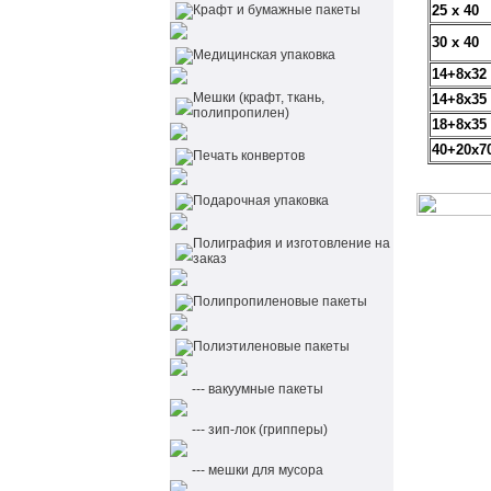
Крафт и бумажные пакеты
25 х 40
30 х 40
Медицинская упаковка
14+8х32
Мешки (крафт, ткань,
14+8х35
полипропилен)
18+8х35
40+20х7
Печать конвертов
Подарочная упаковка
Полиграфия и изготовление на
заказ
Полипропиленовые пакеты
Полиэтиленовые пакеты
--- вакуумные пакеты
--- зип-лок (грипперы)
--- мешки для мусора