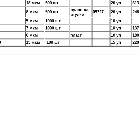
18 мкм
500 шт
20 уп
613
рулон на
8 мкм
500 шт
05327
20 уп
248
втулке
5 мкм
1000 шт
10 уп
7 мкм
1000 шт
10 уп
137
6 мкм
пласт
10 уп
180
0
15 мкм
100 шт
15 уп
220