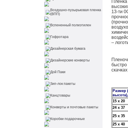
Пленка
высоки
Воздушно-пузырьковая пленка
13-ти 0
(ВПП)
прочнос
(прочно
Вспененный полиэтилен
воздух
химичес
Гофротара
воздей
– логот
Дизайнерская бумага
Пленоч
Дизайнерские конверты
быстро 
скачках
Дой Паки
Зип-лок пакеты
Размер 
высота)
Канцтовары
15 х 20
Конверты и почтовые пакеты
24 х 37
25 х 35
Коробки подарочные
25 х 40