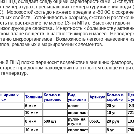
 из ПНД обладает следующими характеристиками. Эксплуат
х температурах, превышающих температуру кипения воды (
C). Морозостойкость до нижнего предела в -50 0C с сохран
тных свойств. Устойчивость к разрыву, сжатию и растяжен
сть на растяжение не менее 13-ти МПа). Высокие гидро-и
оизолирующие свойства. Инертность к большинству активн
ком плане веществ, в частности жиров и масел. Неподвер
ствию микроорганизмов. Возможность легкого нанесения и
ипов, рекламных и маркировочных элементов.
ный ПНД плохо переносит воздействие внешних факторов, 
стареет при долгом нахождении на открытом солнце и при 
 температур.
(ширина х
Кол-во в
Вид
Кол-во в
Це
Толщина
Артикул
, см
упаковке
упаковки
коробке
1 у
8
6 мкм
пласт
20 уп
10 мкм
европласт
10 уп
721
рулон на
8 мкм
500 шт
05691
20 рул
193
втулке
10 мкм
европласт
8 уп
798