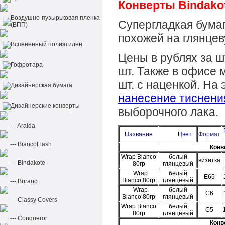
Конверты B
indako
Воздушно-пузырьковая пленка
Супергладкая бумаг
(ВПП)
похожей на глянце
Вспененный полиэтилен
Цены в рублях за ш
Гофротара
шт.
Также в офисе 
шт. с наценкой. На
Дизайнерская бумага
нанесение
тиснени
Дизайнерские конверты
выборочного лака.
--- Aralda
Название
Цвет
Формат
--- BiancoFlash
Конв
Wrap Bianco
белый
визитка
--- Bindakote
80гр
глянцевый
Wrap
белый
Е65
Bianco 80гр
глянцевый
--- Burano
Wrap
белый
С6
Bianco 80гр
глянцевый
--- Classy Covers
Wrap Bianco
белый
С5
80гр
глянцевый
--- Conqueror
Конв