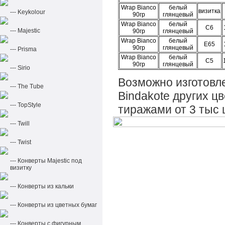
Wrap Bianco
белый
визитка
--- Keykolour
9
0гр
глянцевый
Wrap Bianco
белый
С6
--- Majestic
9
0гр
глянцевый
Wrap Bianco
белый
Е65
9
0гр
глянцевый
--- Prisma
Wrap Bianco
белый
С5
9
0гр
глянцевый
--- Sirio
Возможно изготовле
--- The Tube
Bindakote других ц
--- TopStyle
тиражами от 3 тыс 
--- Twill
--- Twist
--- Конверты Majestic под
визитку
--- Конверты из кальки
--- Конверты из цветных бумаг
--- Конверты с фигурным