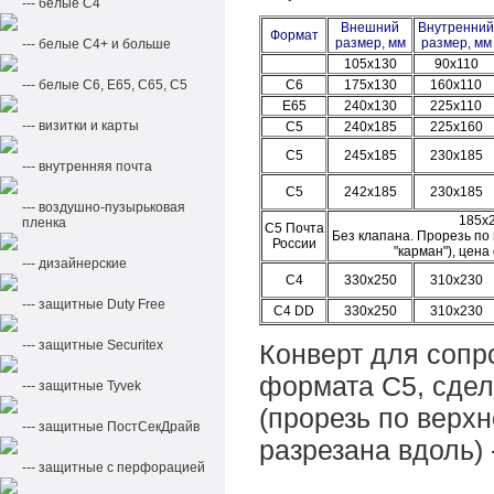
--- белые С4
Внешний
Внутренний
Формат
размер, мм
размер, мм
--- белые С4+ и больше
105х130
90х110
--- белые С6, Е65, С65, С5
С6
175х130
160х110
Е65
240x130
225x110
--- визитки и карты
С5
240x185
225x160
С5
245x185
230x185
--- внутренняя почта
С5
242x185
230x185
--- воздушно-пузырьковая
185х
пленка
С5 Почта
Без клапана. Прорезь по
России
"карман"), цена
--- дизайнерские
С4
330x250
310x230
--- защитные Duty Free
С4 DD
330x250
310x230
--- защитные Securitex
Конверт для сопр
формата С5, сдел
--- защитные Tyvek
(прорезь по верхн
--- защитные ПостСекДрайв
разрезана вдоль)
--- защитные с перфорацией