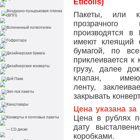
Eticolis)
Воздушно-пузырьковая пленка
Пакеты, или к
(ВПП)
прозрачного п
Вспененный полиэтилен
производятся в 
имеют клеящий с
Гофротара
бумагой, по все
Дизайнерская бумага
приклеивается к 
Дизайнерские конверты
грузу, далее до
клапан, име
Дой Паки
ленту, заклеива
Зип-лок пакеты
закрывать конверт
Канцтовары
Цена указана за
Цена в рублях п
Конверты и почтовые пакеты
дату высталвен
--- CD диски
коробками.