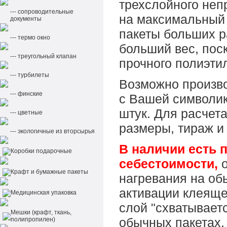
трехслойного неп
--- сопроводительные
на максимальный 
документы
пакеты больших р
--- термо окно
больший вес, поск
--- треугольный клапан
прочного полиэти
--- турбилеты
Возможно произво
--- финские
с Вашей символик
штук. Для расчет
--- цветные
размеры, тираж и 
--- экологичные из вторсырья
В наличии есть 
Коробки подарочные
себестоимости,
о
Крафт и бумажные пакеты
нагревания на об
активации клеяще
Медицинская упаковка
слой "схватываетс
Мешки (крафт, ткань,
обычных пакетах.
полипропилен)