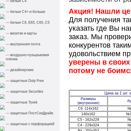
--- белые С4
Акция! Нашли це
--- белые С4+ и больше
Для получения та
--- белые С6, Е65, С65, С5
указать где Вы н
--- визитки и карты
заказ. Мы провер
конкурентов таки
--- внутренняя почта
удовольствием п
--- воздушно-пузырьковая
пленка
уверены в своих 
потому не боимс
--- дизайнерские
--- защитные Duty Free
--- защитные Securitex
Цена за 1 шт. в
Размеры
Ар
--- защитные Tyvek
(внутренние)
C6 -114x162
№
--- защитные ПостСекДрайв
140x162
№1
С5 - 162х229
№
--- защитные с перфорацией
С4 - 229х324
№
В4 - 250х353
№