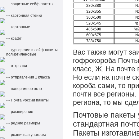
--- защитные сейф-пакеты
280х380
№
320х355
№
--- картонная стенка
360х500
№
520х545
№
--- картонные
485х690
№7
600х675
№
--- крафт
788х750
№
--- курьерские и сейф-пакеты
Вас также могут з
полиэтиленовые
гофрокороба Почты Р
--- открытки
класс, Ж. На почте
Но если на почте с
--- отправления 1 класса
короба сами, то пр
--- панорамное окно
почти все регионы.
--- Почта России пакеты
региона, то мы сдел
--- расширение
Почтовые пакеты 
стандартная почт
--- редкие размеры
Пакеты изготавли
--- розничная упаковка