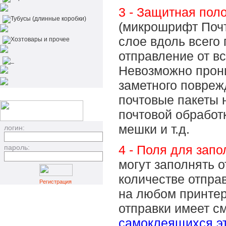
3 - Защитная пол
Тубусы (длинные коробки)
(микрошрифт Почт
слое вдоль всего
Хозтовары и прочее
отправление от вс
_
Невозможно прони
заметного повреж
почтовые пакеты 
почтовой обработ
мешки и т.д.
логин:
4 - Поля для зап
пароль:
могут заполнять 
количестве отпра
Регистрация
на любом принтер
отправки имеет с
самоклеящихся эт