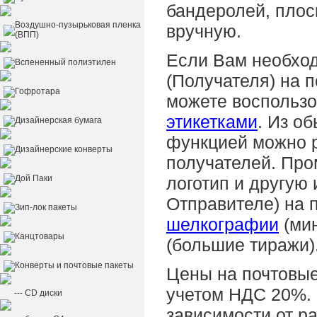
бандеролей, плос
Воздушно-пузырьковая пленка
вручную
.
(ВПП)
Если Вам необхо
Вспененный полиэтилен
(Получателя) на 
Гофротара
можете воспольз
этикетками
. Из о
Дизайнерская бумага
функцией можно р
Дизайнерские конверты
получателей. Пр
Дой Паки
логотип и другую
Отправителе) на 
Зип-лок пакеты
шелкографии
(мин
Канцтовары
(большие тиражи)
Конверты и почтовые пакеты
Цены на почтовые 
учетом НДС 20%. 
--- CD диски
зависимости от р