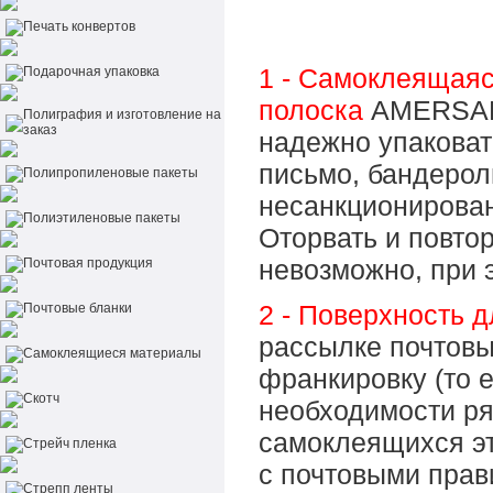
Печать конвертов
1 - Самоклеящая
Подарочная упаковка
полоска
AMERSAF
Полиграфия и изготовление на
заказ
надежно упаковат
письмо, бандерол
Полипропиленовые пакеты
несанкционирован
Полиэтиленовые пакеты
Оторвать и повто
невозможно, при э
Почтовая продукция
2 - Поверхность 
Почтовые бланки
рассылке почтовы
Самоклеящиеся материалы
франкировку (то 
Скотч
необходимости ря
самоклеящихся эти
Стрейч пленка
с почтовыми прав
Стрепп ленты