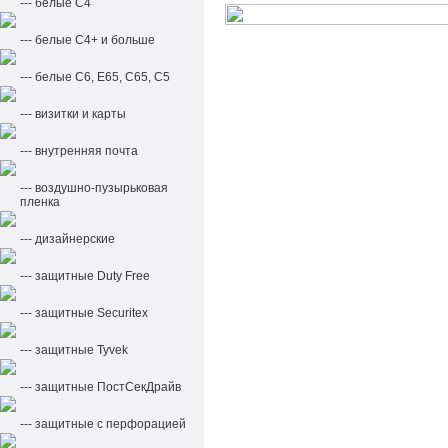
--- белые С4
--- белые С4+ и больше
--- белые С6, Е65, С65, С5
--- визитки и карты
--- внутренняя почта
--- воздушно-пузырьковая
пленка
--- дизайнерские
--- защитные Duty Free
--- защитные Securitex
--- защитные Tyvek
--- защитные ПостСекДрайв
--- защитные с перфорацией