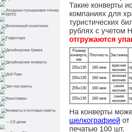
Такие конверты и
Воздушно-пузырьковая пленка
компаниях для хр
(ВПП)
туристических бил
Вспененный полиэтилен
рублях с учетом 
отгружаются упа
Гофротара
Дизайнерская бумага
Размер
конверта,
Плотность
Застежка
мм
Дизайнерские конверты
красная
255х130
160 мкм
п
молния
Дой Паки
зеленая
255х130
160 мкм
п
молния
синяя
Зип-лок пакеты
255х130
160 мкм
п
молния
синяя
255х130
160 мкм
п
Канцтовары
молния
На конверты мож
Конверты и почтовые пакеты
шелкографией
от 
--- CD диски
печатью 100 шт.